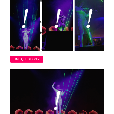
climatisation durant le
numéro
Autre formule
possible :
violoniste
électro avec robe
lumineuse (sur scène
et en déambulatoire)
Durée :
7 à 8 minutes
UNE QUESTION ?