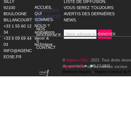
SILLY
LISTE DE DIFFUSION,
ACCUEIL
92100
VOUS SEREZ TOUJOURS
QUELQUES
QUI
BOULOGNE
AVERTIS DES DERNIÈRES
RÉALISATIO
SOMMES-
BILLANCOURT
NEWS.
NS
NOUS ?
+33 1 55 60 12
NOS
animations
34
Votre adresse e-mail
ENVOYER
RÉFÉRENCE
décor &
+33 6 09 69 44
S
technique
03
CONTACT
INFO@AGENC
EOSE.FR
©
Agence Osé !
2023. Tous droits réser
de spectacles : L-R-22-1745
Agence Osé !
sur les réseaux sociaux
Mentions légales
-
Régime Général de P