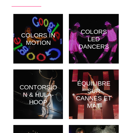
COLORS
COLORS IN
LED
MOTION
DANCERS
ÉQUILIBRE
CONTORSIO
SUR
N & HULA-
CANNES ET
HOOP
MÂT