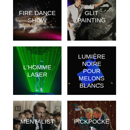
FIRE DANCE
GLIT
SHOW
PAINTING
LUMIÈRE
NOIRE
L’HOMME
POUR
LASER
MELONS
BLANCS
MENTALIST
PICKPOCKE
E
T