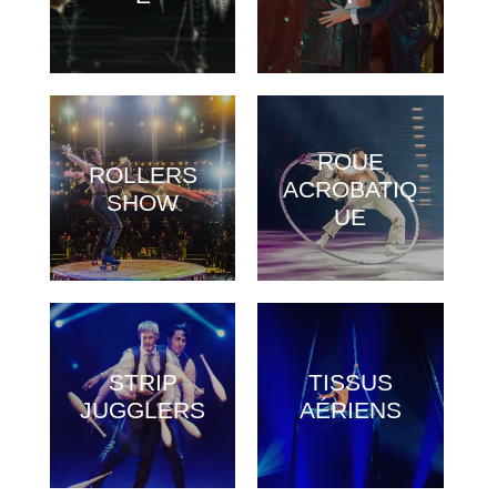
ROUE
ROLLERS
ACROBATIQ
SHOW
UE
STRIP
TISSUS
JUGGLERS
AÉRIENS