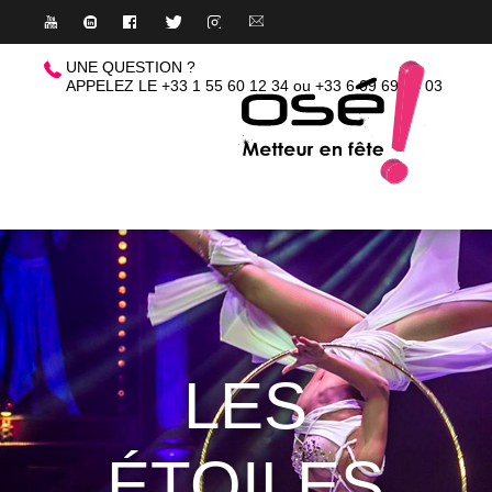
UNE QUESTION ?
APPELEZ LE +33 1 55 60 12 34
ou
+33 6 09 69 44 03
QUI SOMMES-NOUS 
ANIMATIONS
DÉCOR & TECHNIQ
NOS RÉFÉRENCES
CONTACT
LES
ÉTOILES