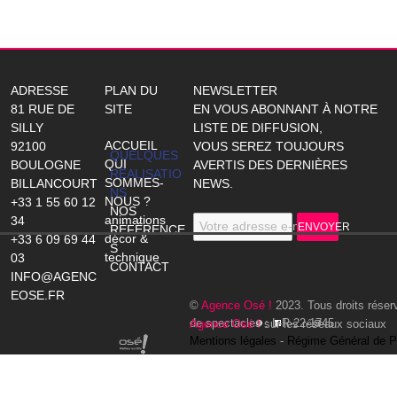
ADRESSE
PLAN DU
NEWSLETTER
81 RUE DE
SITE
EN VOUS ABONNANT À NOTRE
SILLY
LISTE DE DIFFUSION,
ACCUEIL
92100
VOUS SEREZ TOUJOURS
QUELQUES
QUI
BOULOGNE
AVERTIS DES DERNIÈRES
RÉALISATIO
SOMMES-
BILLANCOURT
NEWS.
NS
NOUS ?
+33 1 55 60 12
NOS
animations
34
Votre adresse e-mail
ENVOYER
RÉFÉRENCE
décor &
+33 6 09 69 44
S
technique
03
CONTACT
INFO@AGENC
EOSE.FR
©
Agence Osé !
2023. Tous droits réser
de spectacles : L-R-22-1745
Agence Osé !
sur les réseaux sociaux
Mentions légales
-
Régime Général de P